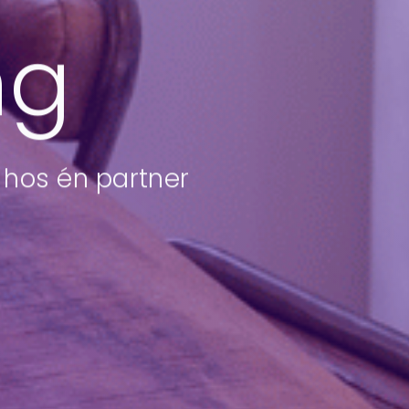
ng
t hos én partner