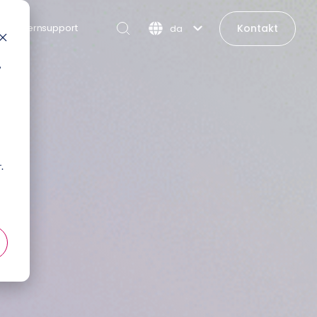
Kontakt
Fjernsupport
da
,
t
.