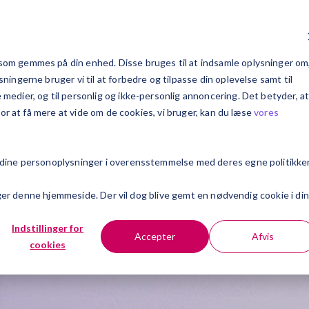
c Explains
Kundecases
Om Exsitec
Karriere
om gemmes på din enhed. Disse bruges til at indsamle oplysninger om
ingerne bruger vi til at forbedre og tilpasse din oplevelse samt til
edier, og til personlig og ikke-personlig annoncering. Det betyder, a
For at få mere at vide om de cookies, vi bruger, kan du læse
vores
 dine personoplysninger i overensstemmelse med deres egne politikker
r
søger denne hjemmeside. Der vil dog blive gemt en nødvendig cookie i din
Indstillinger for
Accepter
Afvis
cookies