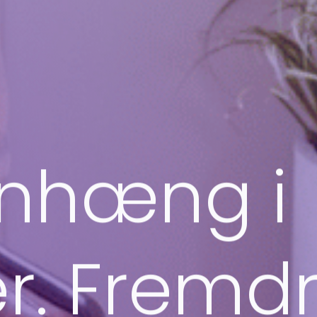
hæng i
. Fremdrif