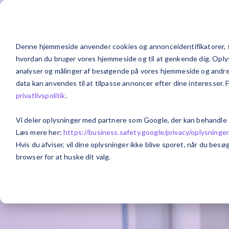
Løsninger
Brancher
Exsite
Denne hjemmeside anvender cookies og annonceidentifikatorer, s
hvordan du bruger vores hjemmeside og til at genkende dig. Oplysn
analyser og målinger af besøgende på vores hjemmeside og andre m
data kan anvendes til at tilpasse annoncer efter dine interesser. 
privatlivspolitik
.
Vi deler oplysninger med partnere som Google, der kan behandle
Læs mere her:
https://business.safety.google/privacy/
oplysninge
Hvis du afviser, vil dine oplysninger ikke blive sporet, når du be
browser for at huske dit valg.