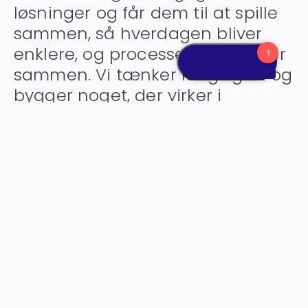
løsninger og får dem til at spille
sammen, så hverdagen bliver
enklere, og processerne hænger
sammen. Vi tænker langsigtet og
bygger noget, der virker i
praksis.
Making IT work together.
Kontakt os
ESG-rapportering
ERP-system
Lager & Logistik
Budget & Prognose
Udlægshåndtering
Bankintegration
Business Intelligence
Webshop
Servicesystemer
Projektstyring
IT-løsninger