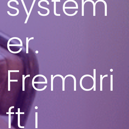
system
er.
Fremdri
ft i