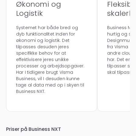
Økonomi og
Fleksibe
Logistik
skalerb
Systemet har både bred og
Business NXT e
dyb funktionalitet inden for
hurtig og ska
økonomi og logistik. Det
Designmulig
tilpasses desuden jeres
fra Visma Bu
specifikke behov for at
andre cloud-
effektivisere jeres unikke
har. Det er B
processer og arbejdsopgaver.
tilpasser sig 
Har I tidligere brugt Visma
skal tilpasse
Business, vil I desuden kunne
tage al data med op i skyen til
Business NXT.
Priser på Business NXT