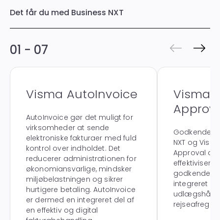
Det får du med Business NXT
01 - 07
Visma AutoInvoice
Visma
Approv
AutoInvoice gør det muligt for
virksomheder at sende
Godkendelse
elektroniske fakturaer med fuld
NXT og Visma
kontrol over indholdet. Det
Approval au
reducerer administrationen for
effektiviserer
økonomiansvarlige, mindsker
godkendelse
miljøbelastningen og sikrer
integreret m
hurtigere betaling. AutoInvoice
udlægshåndt
er dermed en integreret del af
rejseafregni
en effektiv og digital