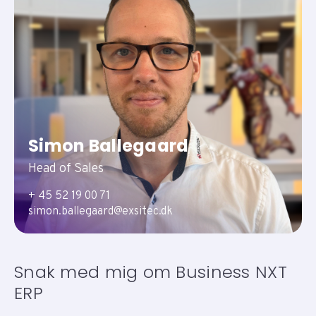
Simon Ballegaard
Head of Sales
+ 45 52 19 00 71
simon.ballegaard@exsitec.dk
Snak med mig om Business NXT
ERP