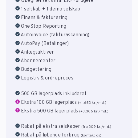
Ubegrænset antal ERP-brugere
1 selskab + 1 demo selskab
Finans & fakturering
OneStop Reporting
Autoinvoice (fakturascanning)
AutoPay (Betalinger)
Anlægsaktiver
Abonnementer
Budgettering
Logistik & ordreproces
500 GB lagerplads inkluderet
Ekstra 100 GB lagerplads
(+1.653 kr./md.)
Ekstra 500 GB lagerplads
(+3.306 kr./md.)
Rabat på ekstra selskaber
(fra 209 kr./md.)
Rabat på løbende forbrug
(kontakt os)