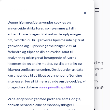
Denne hjemmeside anvender cookies og
annonceidentifikatorer, som gemmes på din
enhed. Disse bruges til at indsamle oplysninger
Forside
ERP-system
Business NXT
om, hvordan du bruger vores hjemmeside og til at
genkende dig. Oplysningerne bruger vi til at
Business NXT
forbedre og tilpasse din oplevelse samt til
analyser og målinger af besøgende på vores
Business NXT er udviklet til det nordiske marked og
hjemmeside og andre medier, og til personlig og
skræddersyes for at understøtte jeres virksomhed
ikke-personlig annoncering. Det betyder, at data
på bedst mulig vis. Med Business NXT får I et
kan anvendes til at tilpasse annoncer efter dine
kraftfuldt ERP-system, der åbner op for
en ny
interesser. For at få mere at vide om de cookies, vi
verden af muligheder – og som I kan føle jer trygge
bruger, kan du læse
vores privatlivspolitik
.
ved.
Vi deler oplysninger med partnere som Google,
der kan behandle dine personoplysninger i