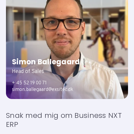
Simon Ballegaard
Head of Sales
+ 45 52 19 00 71
simon.ballegaard@exsitec.dk
Snak med mig om Business NXT
ERP