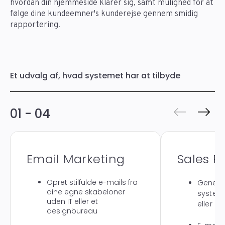
hvordan din hjemmeside klarer sig, samt mulighed for at
følge dine kundeemner's kunderejse gennem smidig
rapportering.
Et udvalg af, hvad systemet har at tilbyde
01 - 04
Email Marketing
Sales P
Opret stilfulde e-mails fra
Generer
dine egne skabeloner
system
uden IT eller et
eller m
designbureau