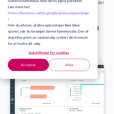
overensstemmelse med deres egne politikker.
er en officiel HubSpot-partner, som kender det
Læs mere her:
nordiske marked.
https://business.safety.google/privacy/
oplysninge
r
Hvis du afviser, vil dine oplysninger ikke blive
Tal med en ekspert
sporet, når du besøger denne hjemmeside. Der vil
dog blive gemt en nødvendig cookie i din browser
for at huske dit valg.
Indstillinger for cookies
Accepter
Afvis