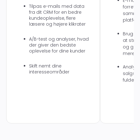
E-mail,
Tilpas e-mails med data
forretn
fra dit CRM for en bedre
samme
kundeoplevelse, flere
platfo
læsere og højere klikrater
Brug sm
A/B-test og analyser, hvad
at strø
der giver den bedste
og gør
oplevelse for dine kunder
mere b
Skift nemt dine
Analyse
interesseområder
salgspr
fulde p