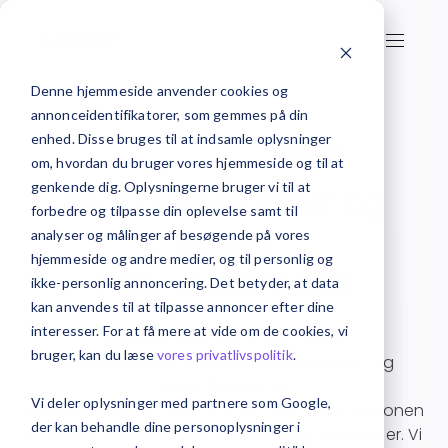
Denne hjemmeside anvender cookies og
annonceidentifikatorer, som gemmes på din
enhed. Disse bruges til at indsamle oplysninger
Forside
CRM-system
HubSpot
om, hvordan du bruger vores hjemmeside og til at
genkende dig. Oplysningerne bruger vi til at
Skab forbindelser og
forbedre og tilpasse din oplevelse samt til
vækst
analyser og målinger af besøgende på vores
hjemmeside og andre medier, og til personlig og
i din virksomhed
ikke-personlig annoncering. Det betyder, at data
kan anvendes til at tilpasse annoncer efter dine
interesser. For at få mere at vide om de cookies, vi
HubSpot er et kraftfuldt CRM til
bruger, kan du læse
vores privatlivspolitik
.
marketingautomatisering, salgssupport og
sagshåndtering.
Vi deler oplysninger med partnere som Google,
Med alle dele i én platform får hele organisationen
der kan behandle dine personoplysninger i
ET fælles billede af dine kundeemner og kunder. Vi