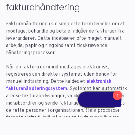
fakturahåndtering
Fakturahåndtering i sin simpleste form handler om at
modtage, behandle og betale indgående fakturaer fra
leverandører. Dette indebærer ofte meget manuelt
arbejde, papir og ringbind samt tidskrævende
håndteringsprocesser.
Når en faktura derimod modtages elektronisk,
registreres den direkte i systemet uden behov for
manuel indtastning. Dette kaldes et
elektronisk
fakturahåndteringssystem.
Systemet kan automatisk
aflæse fakturaoplysninger, validere data, matche med
indkøbsordrer og sende fakturaen til godkendelse hos
de rette personer i organisationen. Hele processen
foregår digitalt, hvilket giver et fuldt overblik over
status på fakturaer i realtid.