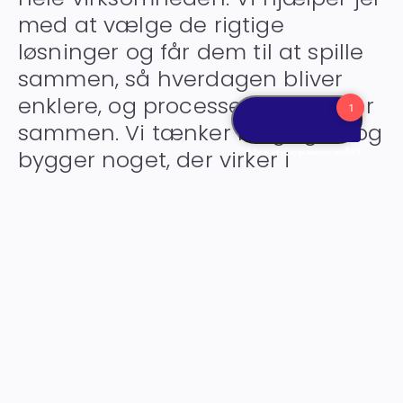
med at vælge de rigtige
løsninger og får dem til at spille
sammen, så hverdagen bliver
enklere, og processerne hænger
sammen. Vi tænker langsigtet og
bygger noget, der virker i
praksis.
Making IT work together.
Kontakt os
Servicesystemer
Lager & Logistik
Bankintegration
IT-løsninger
CRM-system
ESG-rapportering
Projektstyring