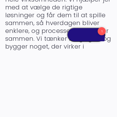
med at vælge de rigtige
løsninger og får dem til at spille
sammen, så hverdagen bliver
enklere, og processerne hænger
sammen. Vi tænker langsigtet og
bygger noget, der virker i
praksis.
Making IT work together.
Kontakt os
Servicesystemer
Lager & Logistik
Bankintegration
IT-løsninger
CRM-system
ESG-rapportering
Projektstyring