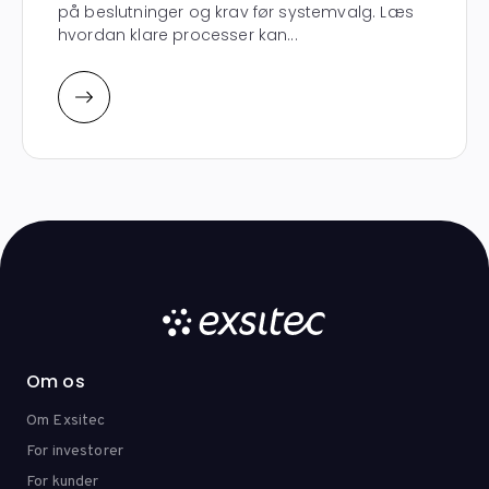
på beslutninger og krav før systemvalg. Læs
hvordan klare processer kan...
Om os
Om Exsitec
For investorer
For kunder