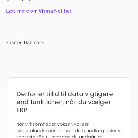
Læs mere om Visma Net her
Exsitec Danmark
Derfor er tillid til data vigtigere
end funktioner, når du vælger
ERP
Når virksomheder vokser, vokser
systemlandskabet med. I dette indlæg deler vi
konkrete råd til, hvordan du undgår, at...