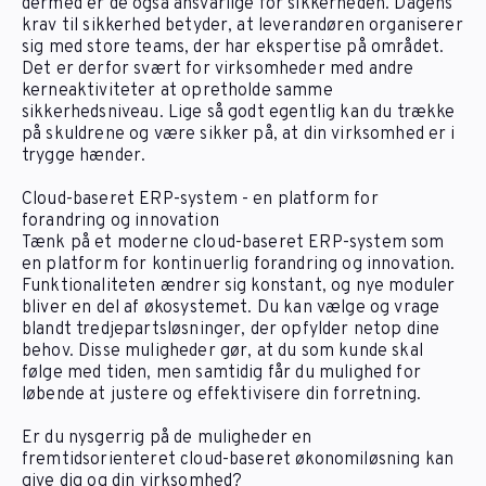
dermed er de også ansvarlige for sikkerheden. Dagens
krav til sikkerhed betyder, at leverandøren organiserer
sig med store teams, der har ekspertise på området.
Det er derfor svært for virksomheder med andre
kerneaktiviteter at opretholde samme
sikkerhedsniveau. Lige så godt egentlig kan du trække
på skuldrene og være sikker på, at din virksomhed er i
trygge hænder.
Cloud-baseret ERP-system - en platform for
forandring og innovation
Tænk på et moderne cloud-baseret ERP-system som
en platform for kontinuerlig forandring og innovation.
Funktionaliteten ændrer sig konstant, og nye moduler
bliver en del af økosystemet. Du kan vælge og vrage
blandt tredjepartsløsninger, der opfylder netop dine
behov. Disse muligheder gør, at du som kunde skal
følge med tiden, men samtidig får du mulighed for
løbende at justere og effektivisere din forretning.
Er du nysgerrig på de muligheder en
fremtidsorienteret cloud-baseret økonomiløsning kan
give dig og din virksomhed?