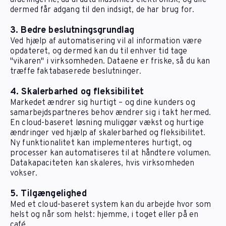
afdelingerne, da al data indsamles elektronisk, og alle
dermed får adgang til den indsigt, de har brug for.
3. Bedre beslutningsgrundlag
Ved hjælp af automatisering vil al information være
opdateret, og dermed kan du til enhver tid tage
"vikaren" i virksomheden. Dataene er friske, så du kan
træffe faktabaserede beslutninger.
4. Skalerbarhed og fleksibilitet
Markedet ændrer sig hurtigt – og dine kunders og
samarbejdspartneres behov ændrer sig i takt hermed.
En cloud-baseret løsning muliggør vækst og hurtige
ændringer ved hjælp af skalerbarhed og fleksibilitet.
Ny funktionalitet kan implementeres hurtigt, og
processer kan automatiseres til at håndtere volumen.
Datakapaciteten kan skaleres, hvis virksomheden
vokser.
5. Tilgængelighed
Med et cloud-baseret system kan du arbejde hvor som
helst og når som helst: hjemme, i toget eller på en
café.