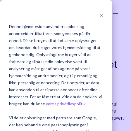
Denne hjemmeside anvender cookies og
annonceidentifikatorer, som gemmes på din
enhed. Disse bruges til at indsamle oplysninger
om, hvordan du bruger vores hjemmeside og til at
genkende dig. Oplysningerne bruger vi til at
5 grunde til at vælge et
forbedre og tilpasse din oplevelse samt til
analyser og målinger af besøgende på vores
cloud-baseret ERP-
hjemmeside og andre medier, og til personlig og
ikke-personlig annoncering. Det betyder, at data
system
kan anvendes til at tilpasse annoncer efter dine
interesser. For at få mere at vide om de cookies, vi
bruger, kan du læse
vores privatlivspolitik
.
Fremtiden ligger i skyen! Og det er der, du også skal
være, hvis du vil holde dig opdateret, have et bedre
Vi deler oplysninger med partnere som Google,
arbejdsflow og undgå tidskrævende, manuelle opgaver.
der kan behandle dine personoplysninger i