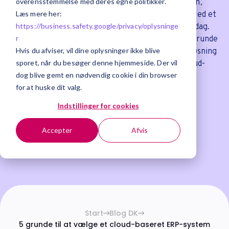
overensstemmelse med deres egne politikker.
Forestil dig, at du sidder i kabinen. Med bål i pejsen,
Læs mere her:
friskbrygget kaffe og et varmt tæppe i skødet. Med et
https://business.safety.google/privacy/
oplysninge
cloud-baseret system kan dette være din arbejdsdag.
r
Men en fleksibel arbejdsdag er kun én af mange grunde
Hvis du afviser, vil dine oplysninger ikke blive
til at vælge en standardiseret og moderne ERP-løsning
sporet, når du besøger denne hjemmeside. Der vil
i skyen. Her er vores 5 grunde til at vælge et cloud-
dog blive gemt en nødvendig cookie i din browser
baseret økonomisystem.
for at huske dit valg.
2023-06-03 | ERP
Indstillinger for cookies
Accepter
Afvis
Start
Blog DK
5 grunde til at vælge et cloud-baseret ERP-system