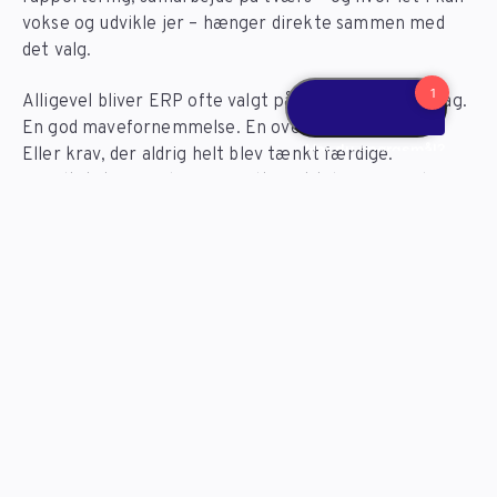
vokse og udvikle jer – hænger direkte sammen med
det valg.
Alligevel bliver ERP ofte valgt på et spinkelt grundlag.
En god mavefornemmelse. En overbevisende demo.
Eller krav, der aldrig helt blev tænkt færdige.
Resultatet ser vi desværre alt for tit: løsninger, der er
dyre at implementere, svære at arbejde med og dårligt
matcher forretningens reelle behov.
Derfor har vi hos Exsitec samlet vores erfaring i en
grundig guide til valg af ERP-system. Den giver dig et
klart og realistisk beslutningsgrundlag – før du vælger
både løsning og leverandør.
Læs guiden