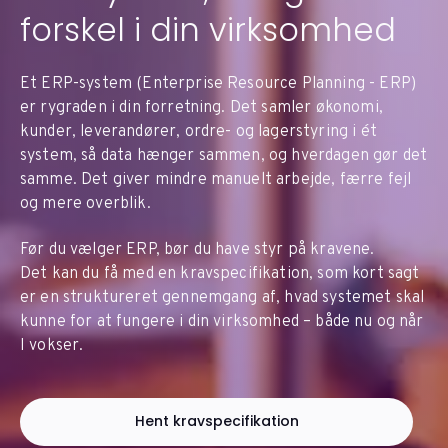
forskel i din virksomhed
Et ERP-system (Enterprise Resource Planning - ERP)
er rygraden i din forretning. Det samler økonomi,
kunder, leverandører, ordre- og lagerstyring i ét
system, så data hænger sammen, og hverdagen gør det
samme. Det giver mindre manuelt arbejde, færre fejl
og mere overblik.
Før du vælger ERP, bør du have styr på kravene.
Det kan du få med en kravspecifikation, som kort sagt
er en struktureret gennemgang af, hvad systemet skal
kunne for at fungere i din virksomhed – både nu og når
I vokser.
Hent kravspecifikation