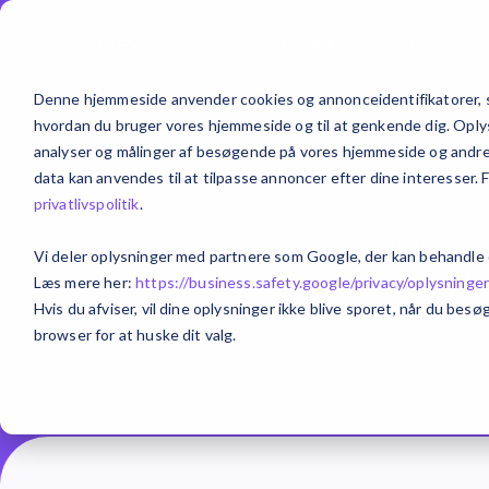
Løsninger
Brancher
Denne hjemmeside anvender cookies og annonceidentifikatorer, s
hvordan du bruger vores hjemmeside og til at genkende dig. Oplysn
analyser og målinger af besøgende på vores hjemmeside og andre m
data kan anvendes til at tilpasse annoncer efter dine interesser. 
privatlivspolitik
.
Du kan få den
Vi deler oplysninger med partnere som Google, der kan behandle
I nyh
Læs mere her:
https://business.safety.google/privacy/
oplysninge
Hvis du afviser, vil dine oplysninger ikke blive sporet, når du be
browser for at huske dit valg.