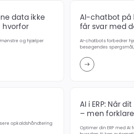
dine data ikke
AI-chatbot på
 hvorfor
får svar med 
rer mønstre og hjælper
AI-chatbots forbedrer hj
besøgendes spørgsmål, 
AI i ERP: Når di
– men forklar
tisere opkaldshåndtering
Optimer din ERP med AI f