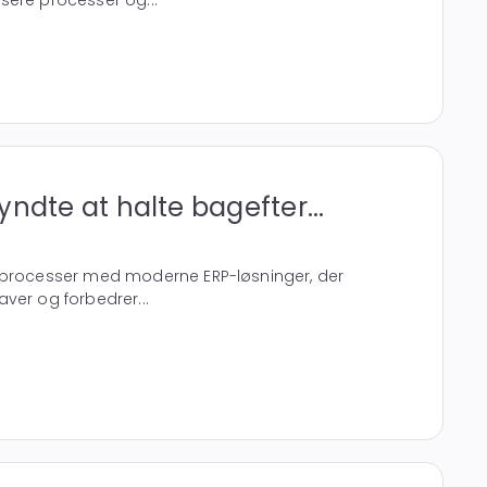
sere processer og...
ndte at halte bagefter...
sprocesser med moderne ERP-løsninger, der
ver og forbedrer...