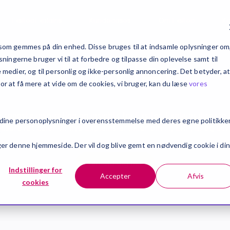
Exsitec Explains
Kundecases
Om Exsitec
Ka
om gemmes på din enhed. Disse bruges til at indsamle oplysninger om
Artikler
ingerne bruger vi til at forbedre og tilpasse din oplevelse samt til
edier, og til personlig og ikke-personlig annoncering. Det betyder, a
For at få mere at vide om de cookies, vi bruger, kan du læse
vores
 seneste inspiration og insights fra Exsitec Explains direkte 
 dine personoplysninger i overensstemmelse med deres egne politikker
edsbrevet deler vi: nye Explains-artikler om IT, ERP, BI og udvi
r
søger denne hjemmeside. Der vil dog blive gemt en nødvendig cookie i din
Tilmeld dig her
Indstillinger for
Accepter
Afvis
cookies