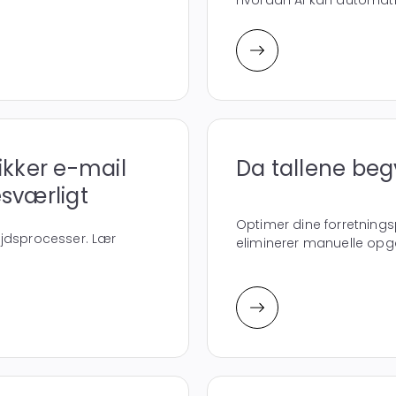
hvordan AI kan automati
ikker e-mail
Da tallene begy
sværligt
Optimer dine forretning
ejdsprocesser. Lær
eliminerer manuelle opga