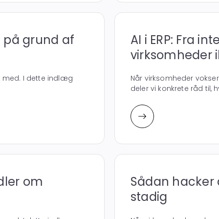
ke på grund af
AI i ERP: Fra in
virksomheder i
 med. I dette indlæg
Når virksomheder vokser
deler vi konkrete råd til,
dler om
Sådan hacker d
stadig