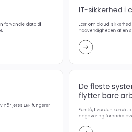
IT-sikkerhed i 
forvandle data til
Lær om cloud-sikkerhede
...
nødvendigheden af en str
De fleste syste
flytter bare ar
lv når jeres ERP fungerer
Forstå, hvordan korrekt i
opgaver og forbedre overb