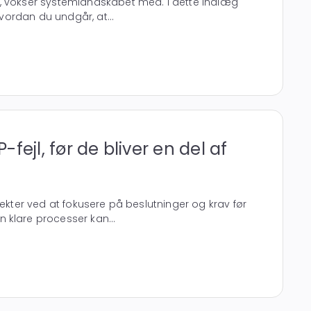
, vokser systemlandskabet med. I dette indlæg
 hvordan du undgår, at...
fejl, før de bliver en del af
jekter ved at fokusere på beslutninger og krav før
 klare processer kan...