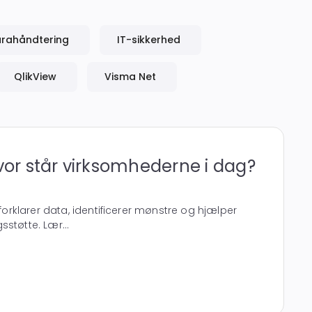
urahåndtering
IT-sikkerhed
QlikView
Visma Net
Hvor står virksomhederne i dag?
 forklarer data, identificerer mønstre og hjælper
støtte. Lær...