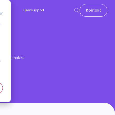
Kontakt
rriere
Fjernsupport
,
t
i din indbakke
.
kling.