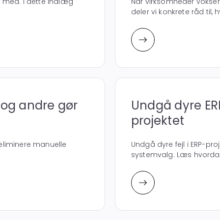
 med. I dette indlæg
Når virksomheder vokser
deler vi konkrete råd til,
– og andre gør
Undgå dyre ERP-
projektet
 eliminere manuelle
Undgå dyre fejl i ERP-pro
systemvalg. Læs hvordan