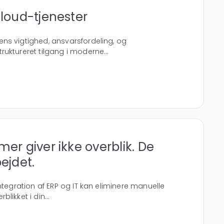
cloud-tjenester
ns vigtighed, ansvarsfordeling, og
uktureret tilgang i moderne...
mer giver ikke overblik. De
bejdet.
ntegration af ERP og IT kan eliminere manuelle
likket i din...