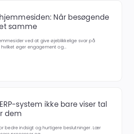
 hjemmesiden: Når besøgende
det samme
emmesider ved at give øjeblikkelige svar på
hvilket øger engagement og...
t ERP-system ikke bare viser tal
er dem
or bedre indsigt og hurtigere beslutninger. Lær