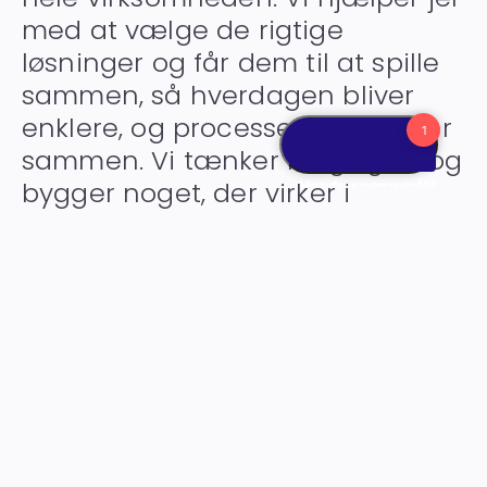
med at vælge de rigtige
løsninger og får dem til at spille
sammen, så hverdagen bliver
enklere, og processerne hænger
sammen. Vi tænker langsigtet og
bygger noget, der virker i
praksis.
Making IT work together.
Kontakt os
ERP-system
Udlægshåndtering
ESG-rapportering
Budget & Prognose
Lager & Logistik
Servicesystemer
Projektstyring