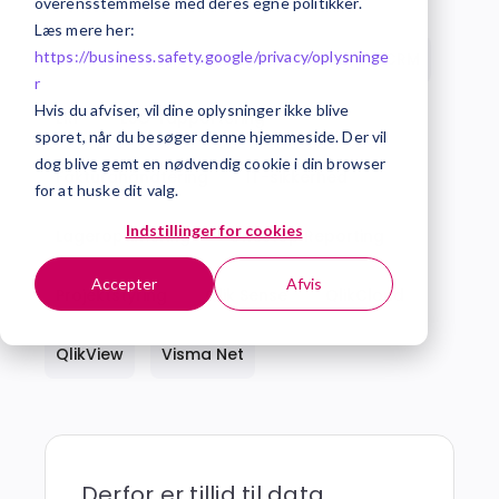
overensstemmelse med deres egne politikker.
Læs mere her:
https://business.safety.google/privacy/
oplysninge
Alle
AI
Business Intelligence
CRM
r
Hvis du afviser, vil dine oplysninger ikke blive
ERP
ESG-rapportering
sporet, når du besøger denne hjemmeside. Der vil
dog blive gemt en nødvendig cookie i din browser
Fakturahåndtering
IT-sikkerhed
for at huske dit valg.
Indstillinger for cookies
Lageroptimering
OneStop Reporting
Accepter
Afvis
Projektstyring
Qlik Sense
QlikCloud
QlikView
Visma Net
Derfor er tillid til data