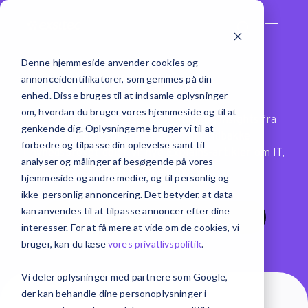
Denne hjemmeside anvender cookies og
Artikler
annonceidentifikatorer, som gemmes på din
enhed. Disse bruges til at indsamle oplysninger
om, hvordan du bruger vores hjemmeside og til at
Du kan få den seneste inspiration og insights fra
genkende dig. Oplysningerne bruger vi til at
Exsitec Explains direkte i din indbakke
forbedre og tilpasse din oplevelse samt til
I nyhedsbrevet deler vi: nye Explains-artikler om IT,
analyser og målinger af besøgende på vores
ERP, BI og udvikling.
hjemmeside og andre medier, og til personlig og
ikke-personlig annoncering. Det betyder, at data
kan anvendes til at tilpasse annoncer efter dine
Tilmeld dig her
interesser. For at få mere at vide om de cookies, vi
bruger, kan du læse
vores privatlivspolitik
.
Vi deler oplysninger med partnere som Google,
der kan behandle dine personoplysninger i