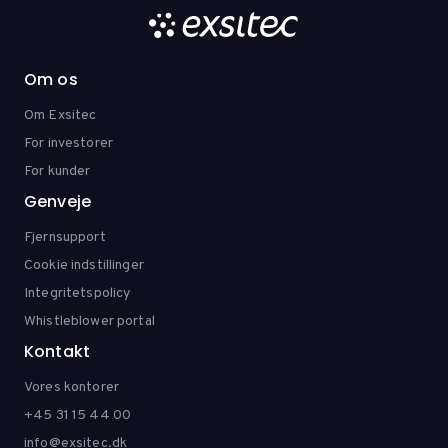
Om os
Om Exsitec
For investorer
For kunder
Genveje
Fjernsupport
Cookie indstillinger
Integritetspolicy
Whistleblower portal
Kontakt
Vores kontorer
+45 31 15 44 00
info@exsitec.dk