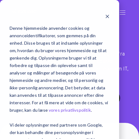
Denne hjemmeside anvender cookies og
Artikler
annonceidentifikatorer, som gemmes på din
enhed. Disse bruges til at indsamle oplysninger
om, hvordan du bruger vores hjemmeside og til at
Du kan få den seneste inspiration og insights fra
genkende dig. Oplysningerne bruger vi til at
Exsitec Explains direkte i din indbakke
forbedre og tilpasse din oplevelse samt til
I nyhedsbrevet deler vi: nye Explains-artikler om IT,
analyser og målinger af besøgende på vores
ERP, BI og udvikling.
hjemmeside og andre medier, og til personlig og
ikke-personlig annoncering. Det betyder, at data
kan anvendes til at tilpasse annoncer efter dine
Tilmeld dig her
interesser. For at få mere at vide om de cookies, vi
bruger, kan du læse
vores privatlivspolitik
.
Vi deler oplysninger med partnere som Google,
der kan behandle dine personoplysninger i