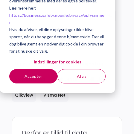
overensstemmelse med deres egne politikker.
Læs mere her:
https://business.safety.google/privacy/
oplysninge
Alle
AI
Business Intelligence
CRM
r
Hvis du afviser, vil dine oplysninger ikke blive
ERP
ESG-rapportering
sporet, når du besøger denne hjemmeside. Der vil
dog blive gemt en nødvendig cookie i din browser
Fakturahåndtering
IT-sikkerhed
for at huske dit valg.
Indstillinger for cookies
Lageroptimering
OneStop Reporting
Accepter
Afvis
Projektstyring
Qlik Sense
QlikCloud
QlikView
Visma Net
Derfor er tillid til data