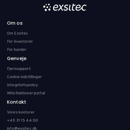
Om os
Om Exsitec
For investorer
For kunder
Genveje
Fjernsupport
Cookie indstillinger
Integritetspolicy
Whistleblower portal
Kontakt
Vores kontorer
+45 31 15 44 00
info@exsitec.dk