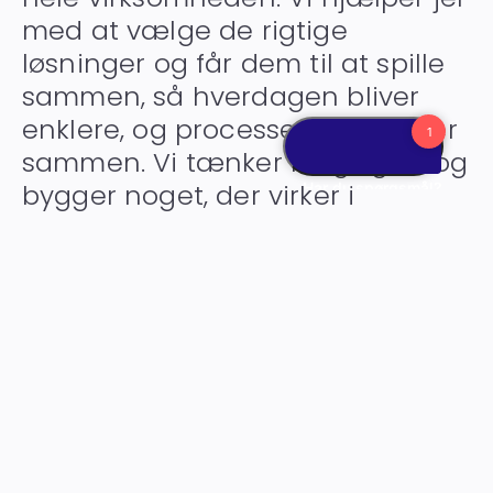
med at vælge de rigtige
løsninger og får dem til at spille
sammen, så hverdagen bliver
enklere, og processerne hænger
sammen. Vi tænker langsigtet og
bygger noget, der virker i
praksis.
Making IT work together.
Kontakt os
Servicesystemer
Lager & Logistik
Bankintegration
IT-løsninger
CRM-system
ESG-rapportering
Projektstyring