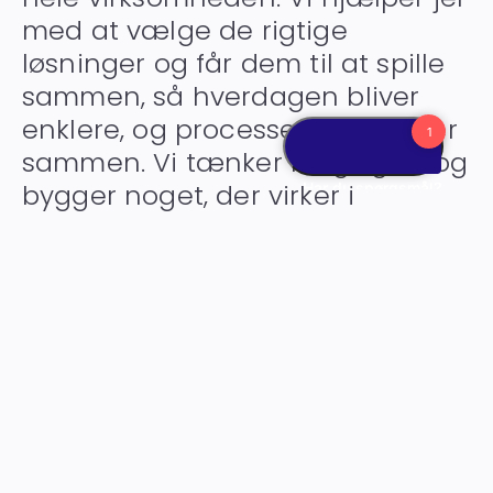
med at vælge de rigtige
løsninger og får dem til at spille
sammen, så hverdagen bliver
enklere, og processerne hænger
sammen. Vi tænker langsigtet og
bygger noget, der virker i
praksis.
Making IT work together.
Kontakt os
Servicesystemer
Lager & Logistik
Bankintegration
IT-løsninger
CRM-system
ESG-rapportering
Projektstyring