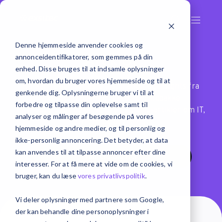
Denne hjemmeside anvender cookies og
Artikler
annonceidentifikatorer, som gemmes på din
enhed. Disse bruges til at indsamle oplysninger
om, hvordan du bruger vores hjemmeside og til at
Du kan få den seneste inspiration og insights fra
genkende dig. Oplysningerne bruger vi til at
Exsitec Explains direkte i din indbakke
forbedre og tilpasse din oplevelse samt til
I nyhedsbrevet deler vi: nye Explains-artikler om IT,
analyser og målinger af besøgende på vores
ERP, BI og udvikling.
hjemmeside og andre medier, og til personlig og
ikke-personlig annoncering. Det betyder, at data
kan anvendes til at tilpasse annoncer efter dine
Tilmeld dig her
interesser. For at få mere at vide om de cookies, vi
bruger, kan du læse
vores privatlivspolitik
.
Vi deler oplysninger med partnere som Google,
der kan behandle dine personoplysninger i