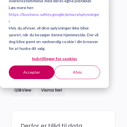
overensstemmelse med deres egne politikker.
Læs mere her:
https://business.safety.google/privacy/
oplysninge
Alle
AI
Business Intelligence
CRM
r
Hvis du afviser, vil dine oplysninger ikke blive
ERP
ESG-rapportering
sporet, når du besøger denne hjemmeside. Der vil
dog blive gemt en nødvendig cookie i din browser
Fakturahåndtering
IT-sikkerhed
for at huske dit valg.
Indstillinger for cookies
Lageroptimering
OneStop Reporting
Accepter
Afvis
Projektstyring
Qlik Sense
QlikCloud
QlikView
Visma Net
Derfor er tillid til data