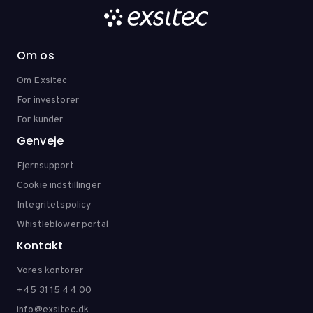
Om os
Om Exsitec
For investorer
For kunder
Genveje
Fjernsupport
Cookie indstillinger
Integritetspolicy
Whistleblower portal
Kontakt
Vores kontorer
+45 31 15 44 00
info@exsitec.dk